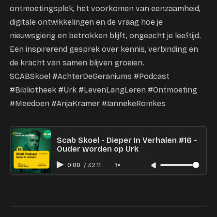
ontmoetingsplek, het voorkomen van eenzaamheid,
digitale ontwikkelingen en de vraag hoe je
nieuwsgierig en betrokken blijft, ongeacht je leeftijd.
Een inspirerend gesprek over kennis, verbinding en
de kracht van samen blijven groeien.
SCABSkoel #AchterDeGeraniums #Podcast
#Bibliotheek #Urk #LevenLangLeren #Ontmoeting
#Meedoen #AnjaKramer #JannekeRomkes
Scab Skoel - Dieper In Verhalen #16 -
Ouder worden op Urk
0:00
/
32:11
1×