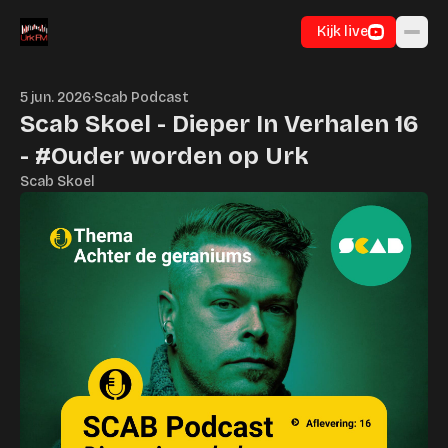
Ga naar inhoud
Kijk live
5 jun. 2026
·
Scab Podcast
Scab Skoel - Dieper In Verhalen 16
- #Ouder worden op Urk
Scab Skoel