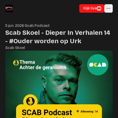
Ga naar inhoud
Kijk live
5 jun. 2026
·
Scab Podcast
Scab Skoel - Dieper In Verhalen 14
- #Ouder worden op Urk
Scab Skoel