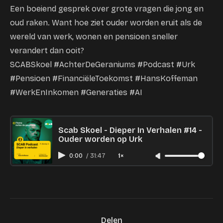
Een boeiend gesprek over grote vragen die jong en
oud raken. Want hoe ziet ouder worden eruit als de
wereld van werk, wonen en pensioen sneller
verandert dan ooit?
SCABSkoel #AchterDeGeraniums #Podcast #Urk
#Pensioen #FinanciëleToekomst #HansKoffeman
#WerkEnInkomen #Generaties #AI
Scab Skoel - Dieper In Verhalen #14 -
Ouder worden op Urk
0:00
/
31:47
1×
Delen