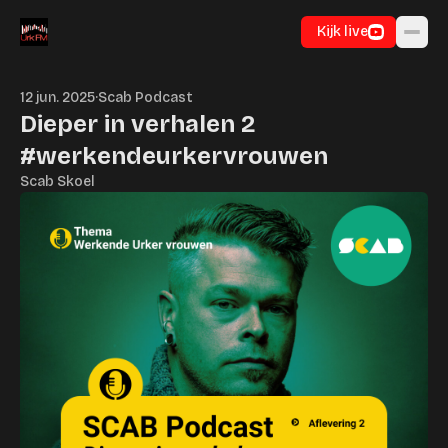
Ga naar inhoud
Kijk live
12 jun. 2025
·
Scab Podcast
Dieper in verhalen 2
#werkendeurkervrouwen
Scab Skoel