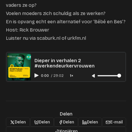
vaders ze op?
Voelen moeders zich schuldig als ze werken?
En is opvang echt een alternatief voor ‘Bébé en Bes’?
Host: Rick Brouwer
Luister nu via scaburk.nl of urkfm.nl
Dieper in verhalen 2
#werkendeurkervrouwen
0:00
/
29:02
1×
Delen
Delen
Delen
Delen
Delen
E-mail
Kopiëren