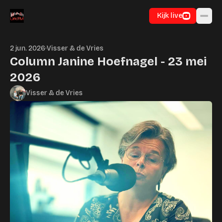
Ga naar inhoud
Kijk live
2 jun. 2026
·
Visser & de Vries
Column Janine Hoefnagel - 23 mei
2026
Visser & de Vries