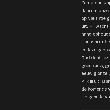
Zometeen begi
daarom deze w
op vakantie ga
uit, Hij wach
hand ophouden
Dan wordt het
In deze gebro
God doet Jezu
geen rouw, ge
eeuwig onze Z
Kijk jij uit n
de komende w
De genade van 