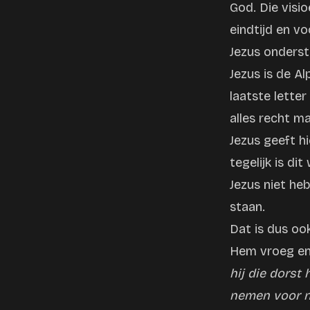
God. Die visi
eindtijd en v
Jezus onderst
Jezus is de A
laatste letter
alles recht m
Jezus geeft h
tegelijk is di
Jezus niet heb
staan.
Dat is dus oo
Hem vroeg en 
hij die dorst
nemen voor ni