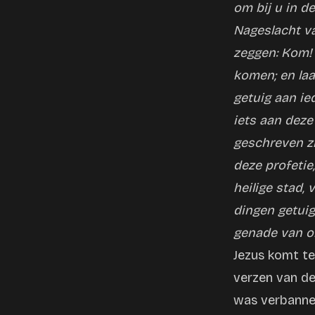
om bij u in d
Nageslacht va
zeggen: Kom! E
komen; en laat
getuig aan ie
iets aan deze
geschreven zi
deze profetie
heilige stad, 
dingen getuigt
genade van on
Jezus komt te
verzen van de 
was verbannen