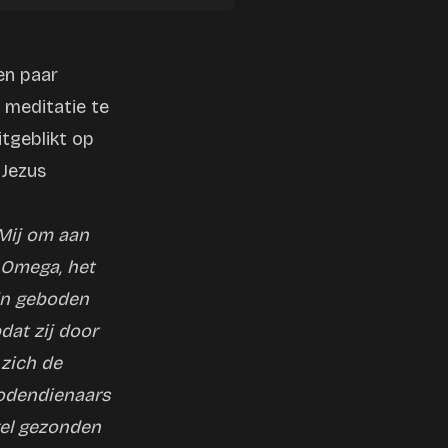
en paar
 meditatie te
tgeblikt op
 Jezus
 Mij om aan
e Omega, het
Zijn geboden
dat zij door
zich de
godendienaars
ngel gezonden