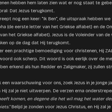
oenen hebben hem laten zien wat er nog staat te gebe
ooral: Dat Jezus terugkomt.
reept nog een keer: "Ik Ben", die uitspraak hebben we 
lpha (de eerste letter van het Griekse alfabet) en de 
 van het Griekse alfabet). Jezus is de Voleinder van de w
aken op de dag dat Hij terugkomt.
ier een prachtige bemoediging voor christenen, Hij Z
t woord ook scherp. Dit woord is ook eerlijk over de m
ben erkend als hun Redder en Zaligmaker, zij zullen st
k een waarschuwing voor ons, zoek Jezus in je jonge ja
Hij zal je niet uitwerpen. De verzen erna onderstrepe
 heeft komen, en degene die het wil mag het water de
ets."
Belijd je zonden voor Jezus Christus, en Hij zal j