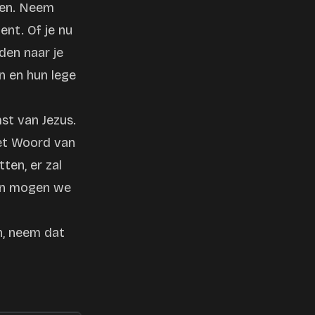
zien. Neem
nt. Of je nu
nden naar je
n en hun lege
st van Jezus.
het Woord van
tten, er zal
Dan mogen we
en, neem dat