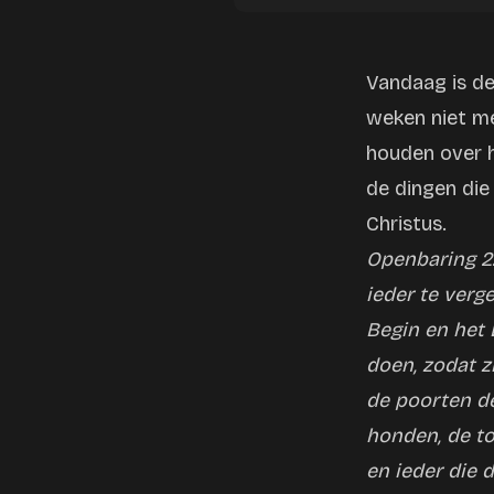
Vandaag is de
weken niet me
houden over h
de dingen die
Christus.
Openbaring 22:
ieder te verge
Begin en het E
doen, zodat z
de poorten d
honden, de t
en ieder die d