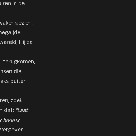
uren in de
vaker gezien.
Omega (de
ereld, Hij zal
AL terugkomen,
ensen die
raks buiten
ren, zoek
n dat:
"Laat
s levens
e vergeven.