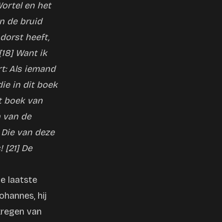
ortel en het
n de bruid
 dorst heeft,
[18] Want ik
t: Als iemand
ie in dit boek
t boek van
n van de
j Die van deze
 [21] De
e laatste
ohannes, hij
kregen van