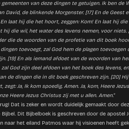
e gemeenten van deze dingen te getuigen. Ik ben de W
n David, de blinkende Morgenster. [17] En de Geest e
n laat hij die het hoort, zeggen: Kom! En laat hij die
 hij die wil, het water des levens nemen, voor niets. 
der die de woorden van de profetie van dit boek hoor
 dingen toevoegt, zal God hem de plagen toevoegen d
jn. [19] En als iemand afdoet van de woorden van he
, zal God zijn deel afdoen van het boek des levens, e
van de dingen die in dit boek geschreven zijn. [20] Hi
, zegt: Ja, Ik kom spoedig. Amen. Ja, kom, Heere Jezus!
ze Heere Jezus Christus zij met u allen. Amen."
rug! Dat is zeker en wordt duidelijk gemaakt door dez
Bijbel. Dit Bijbelboek is geschreven door de apostel J
 naar het eiland Patmos waar hij visioenen heeft ge