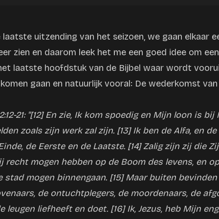
 laatste uitzending van het seizoen, we gaan elkaar e
er zien en daarom leek het me een goed idee om een
et laatste hoofdstuk van de Bijbel waar wordt voorui
 komen gaan en natuurlijk vooral: De wederkomst van
12-21: "[12] En zie, Ik kom spoedig en Mijn loon is bij
lden zoals zijn werk zal zijn. [13] Ik ben de Alfa, en d
inde, de Eerste en de Laatste. [14] Zalig zijn zij die 
ij recht mogen hebben op de Boom des levens, en op
e stad mogen binnengaan. [15] Maar buiten bevinden 
ovenaars, de ontuchtplegers, de moordenaars, de af
e leugen liefheeft en doet. [16] Ik, Jezus, heb Mijn e