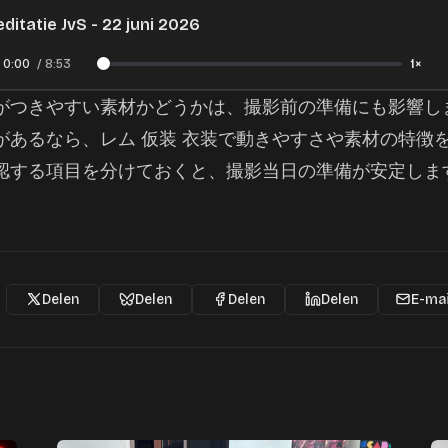
ditatie JvS - 22 juni 2026
0:00
/
8:53
1×
がつきやすい素材かどうかは、撮影前の準備にも影響し
があるなら、
レム 仮装 衣装
で動きやすさや素材の特徴
認する項目を分けておくと、撮影当日の準備が安定しま
Delen
Delen
Delen
Delen
E-mai